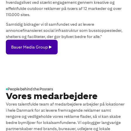
hverdagslivet ved stærkt engagement gennem kreative og
effektfulde outdoor reklamer på tværs af 12 markeder og over
110.000 sites.
Samtidig bidrager vi til samfundet ved at levere
annoncefinansieret social infrastruktur som busstoppesteder,
shelters og faciliteter, der gør bylivet bedre for alle."
Bauer
Bauer Media Group
Media
Group
People behind the Posters
Vores medarbejdere
Vores talentfulde team af medarbejdere arbejder på lokationer
i hele Danmark for at levere fremragende reklamer samt
rengøre og vedligeholde vores reklame flader, så vi kan skabe
bedre bymiljøer for lokalsamfundene. Vi opbygger langvarige
partnerskaber med brands, bureauer, udlejere og lokale