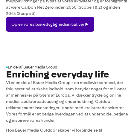
miljøpåvirkninger på tværs af vores aktiviteter og er forpligtet til
at være Carbon Net Zero inden 2030 (Scope 1 & 2) og inden
2045 (Scope 3).
Oplev
Oplev vores bæredygtighedsinitiativer
vores
bæredygtighedsinitiativer
En del af Bauer Media Group
Enriching everyday life
Vi er en del af Bauer Media Group - en medievirksomhed, der
fokuserer på at skabe indhold, som betyder noget for millioner
af mennesker på tværs af Europa. Vi dækker trykte og online
medier, audiobroadcasting og underholdning, Outdoor
reklamer samt investeringer i andre medierelaterede sektorer.
Vores formål er at berige hverdagen ved at underholde, betjene
og inspirere vores kunder.
Hos Bauer Media Outdoor skaber vi forbindelse til