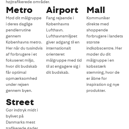
højtrafikerede områder.
Metro
Airport
Mall
Mød dit målgruppe
Fang rejsende i
Kommuniker
i deres daglige
Københavns
direkte med
pendlerrutine
Lufthavn.
shoppende
gennem
Lufthavnsmiljøet
forbrugere i landets
Københavns metro.
giver adgang til en
største
Her når du tusindvis
internationalt
indkøbscentre. Her
af forbrugere i et
orienteret
møder du dit
fokuseret miljø,
målgruppe med tid
målgruppe i en
hvor dit budskab
til at engagere sig i
købsstærk
får optimal
dit budskab.
stemning, hvor de
opmærksomhed
er åbne for
under rejsen
inspiration og nye
gennem byen.
produkter.
Street
Gør indtryk midt i
bylivet på
Danmarks mest
trafikerede gader.