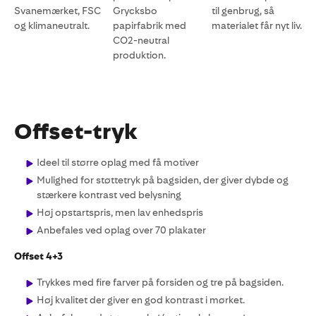
Svanemærket, FSC
Grycksbo
til genbrug, så
og klimaneutralt.
papirfabrik med
materialet får nyt liv.
CO2-neutral
produktion.
Offset-tryk
Ideel til større oplag med få motiver
Mulighed for støttetryk på bagsiden, der giver dybde og
stærkere kontrast ved belysning
Høj opstartspris, men lav enhedspris
Anbefales ved oplag over 70 plakater
Offset 4+3
Trykkes med fire farver på forsiden og tre på bagsiden.
Høj kvalitet der giver en god kontrast i mørket.