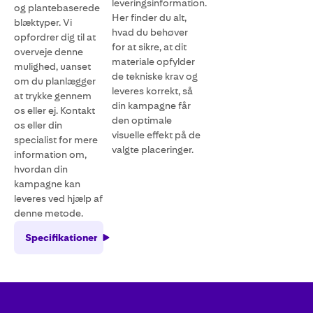
leveringsinformation.
og plantebaserede
Her finder du alt,
blæktyper. Vi
hvad du behøver
opfordrer dig til at
for at sikre, at dit
overveje denne
materiale opfylder
mulighed, uanset
de tekniske krav og
om du planlægger
leveres korrekt, så
at trykke gennem
din kampagne får
os eller ej. Kontakt
den optimale
os eller din
visuelle effekt på de
specialist for mere
valgte placeringer.
information om,
hvordan din
kampagne kan
leveres ved hjælp af
denne metode.
Specifikationer