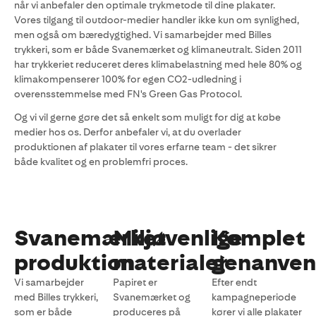
når vi anbefaler den optimale trykmetode til dine plakater.
Vores tilgang til outdoor-medier handler ikke kun om synlighed,
men også om bæredygtighed. Vi samarbejder med Billes
trykkeri, som er både Svanemærket og klimaneutralt. Siden 2011
har trykkeriet reduceret deres klimabelastning med hele 80% og
klimakompenserer 100% for egen CO2-udledning i
overensstemmelse med FN's Green Gas Protocol.
Og vi vil gerne gøre det så enkelt som muligt for dig at købe
medier hos os. Derfor anbefaler vi, at du overlader
produktionen af plakater til vores erfarne team - det sikrer
både kvalitet og en problemfri proces.
Svanemærket
Miljøvenlige
Komplet
produktion
materialer
genanven
Vi samarbejder
Papiret er
Efter endt
med Billes trykkeri,
Svanemærket og
kampagneperiode
som er både
produceres på
kører vi alle plakater