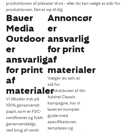
produktionen af plakater til os - eller du kan vælge at står for
produktionen. Det er op til dig
Bauer
Annoncør
Media
er
Outdoor
ansvarlig
er
for print
ansvarlig
af
for print
materialer
af
Vælger du selv at
stå for
materialer
produktionen af din
Adshel Classic
Vi tilbyder tryk på
kampagne, har vi
100% genanvendt
lavet en komplet
papir, som er FSC-
guide med
certificeret og fuldt
specifikationer,
genanvendeligt,
templates og
ved brug af vand-