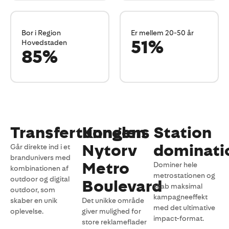
Bor i Region
Er mellem 20-50 år
51%
Hovedstaden
85%
Transfertunnelen
Kongens
Station
Nytorv
dominati
Går direkte ind i et
brandunivers med
Metro
Dominer hele
kombinationen af
metrostationen og
outdoor og digital
Boulevard
skab maksimal
outdoor, som
kampagneeffekt
skaber en unik
Det unikke område
med det ultimative
oplevelse.
giver mulighed for
impact-format.
store reklameflader