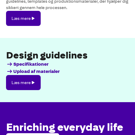
guidelines, templates og produktionsmaterialer, der hjælper dig
sikkert gennem hele processen.
Læs
Læs mere
mere
Design guidelines
Specifikationer
Specifikationer
Upload
Upload af materialer
af
Læs
Læs mere
materialer
mere
Enriching everyday life