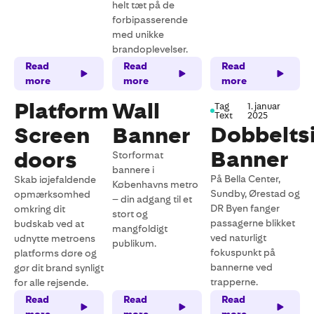
helt tæt på de
forbipasserende
med unikke
brandoplevelser.
Read
Read
Read
more
more
more
Platform
Wall
Tag
1. januar
Text
2025
Dobbelts
Screen
Banner
Banner
doors
Storformat
bannere i
På Bella Center,
Skab iøjefaldende
Københavns metro
Sundby, Ørestad og
opmærksomhed
– din adgang til et
DR Byen fanger
omkring dit
stort og
passagerne blikket
budskab ved at
mangfoldigt
ved naturligt
udnytte metroens
publikum.
fokuspunkt på
platforms døre og
bannerne ved
gør dit brand synligt
trapperne.
for alle rejsende.
Read
Read
Read