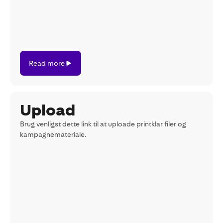
Read
Read more
more
Upload
Brug venligst dette link til at uploade printklar filer og
kampagnemateriale.