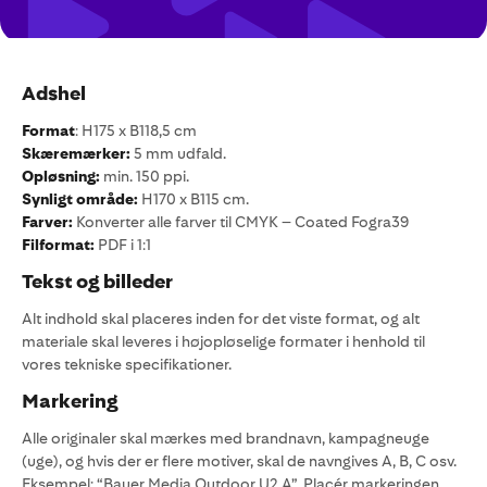
Adshel
Format
: H175 x B118,5 cm
Skæremærker:
5 mm udfald.
Opløsning:
min. 150 ppi.
Synligt område:
H170 x B115 cm.
Farver:
Konverter alle farver til CMYK – Coated Fogra39
Filformat:
PDF i 1:1
Tekst og billeder
Alt indhold skal placeres inden for det viste format, og alt
materiale skal leveres i højopløselige formater i henhold til
vores tekniske specifikationer.
Markering
Alle originaler skal mærkes med brandnavn, kampagneuge
(uge), og hvis der er flere motiver, skal de navngives A, B, C osv.
Eksempel: “Bauer Media Outdoor U2 A”. Placér markeringen