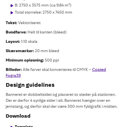
2
B: 2750 x 3575 mm (ca 9.84 m
)
Total størrelse: 2750 x 7450 mm
Tekst:
Vektoriseret
Bundfarve:
Helt til kanten (bleed)
Layout:
1:10 skala
Skæremærker:
20 mm bleed
Minimum opløsning:
500 ppi
Billeder:
Alle farver skal konverteres til CMYK –
Coated
Fogra39
Design guidelines
Banneret er dobbeltsidet og placeret to steder på stationen.
Der er derfor 4 synlige sider i alt. Banneret hænger over en
jernstang, og derfor skal der være 300 mm fyldgrafik i midten.
Download
Template