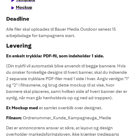
Mockup
Deadline
Alle filer skal uploades til Bauer Media Outdoor senest 15
arbejdsdage før kampagnens start.
Levering
En enkelt trykklar PDF-fil, som indeholder 1 side.
(Din trykfil vil automatisk blive anvendt til begge bannere. Hvis
du ønsker forskellige designs til hvert banner, skal du indsende
2 separate trykklare PDF-filer med 1 side i hver. Angiv venligst "1"
og "2" i filnavnene, og brug dette mockup til at vise, hvor
bannere skal placeres, samt hvilken side af hvert banner der er
synlig, når man går henholdsvis op og ned ad trappen).
Et Mockup med
et samlet overblik over designet.
Filnavn:
Ordrenummer_Kunde_Kampagneuge_Medie
Det er annoncørens ansvar at sikre, at layout og design
overholder markedsføringsloven, ikke krænker tredjeparts