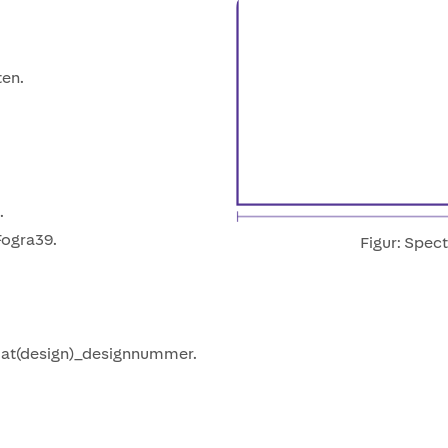
ten.
.
Fogra39.
Figur: Spec
t(design)_designnummer.