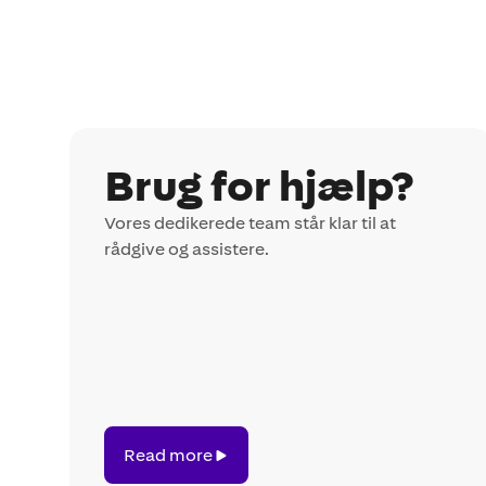
Brug for hjælp?
Vores dedikerede team står klar til at
rådgive og assistere.
Read
Read more
more