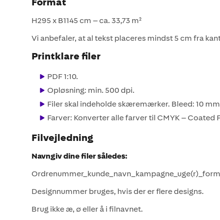
Format
H295 x B1145 cm – ca. 33,73 m²
Vi anbefaler, at al tekst placeres mindst 5 cm fra kan
Printklare filer
PDF 1:10.
Opløsning: min. 500 dpi.
Filer skal indeholde skæremærker. Bleed: 10 mm
Farver: Konverter alle farver til CMYK – Coated 
Filvejledning
Navngiv dine filer således:
Ordrenummer_kunde_navn_kampagne_uge(r)_forma
Designnummer bruges, hvis der er flere designs.
Brug ikke æ, ø eller å i filnavnet.