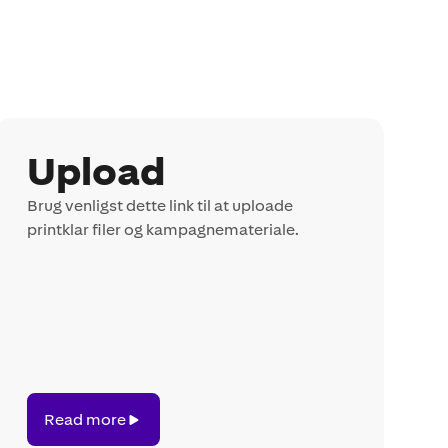
Upload
Brug venligst dette link til at uploade
printklar filer og kampagnemateriale.
Read
Read more
more