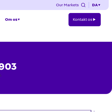
Our Markets
DA
Kontakt
Om os
Kontakt os
os
2903
.