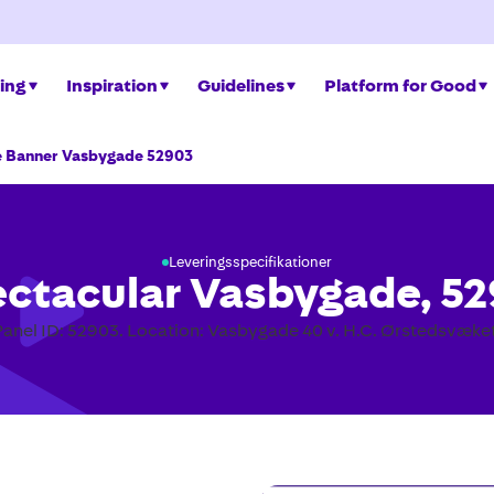
ing
Inspiration
Guidelines
Platform for Good
e Banner Vasbygade 52903
Leveringsspecifikationer
ctacular Vasbygade, 5
Panel ID: 52903. Location: Vasbygade 40 v. H.C. Ørstedsvæket