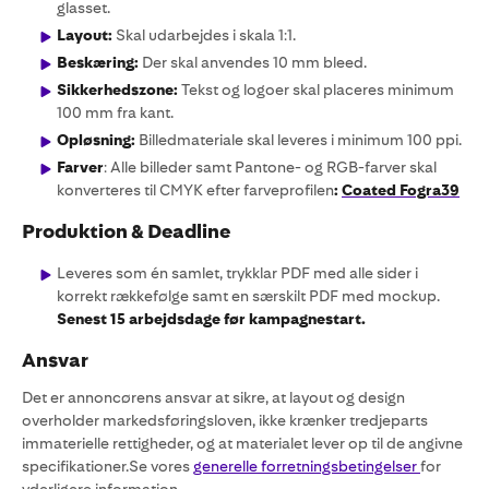
glasset.
Layout:
Skal udarbejdes i skala 1:1.
Beskæring:
Der skal anvendes 10 mm bleed.
Sikkerhedszone:
Tekst og logoer skal placeres minimum
100 mm fra kant.
Opløsning:
Billedmateriale skal leveres i minimum 100 ppi.
Farver
: Alle billeder samt Pantone- og RGB-farver skal
konverteres til CMYK efter farveprofilen
:
Coated Fogra39
Produktion & Deadline
Leveres som én samlet, trykklar PDF med alle sider i
korrekt rækkefølge samt en særskilt PDF med mockup.
Senest 15 arbejdsdage før kampagnestart.
Ansvar
Det er annoncørens ansvar at sikre, at layout og design
overholder markedsføringsloven, ikke krænker tredjeparts
immaterielle rettigheder, og at materialet lever op til de angivne
specifikationer.Se vores
generelle forretningsbetingelser
for