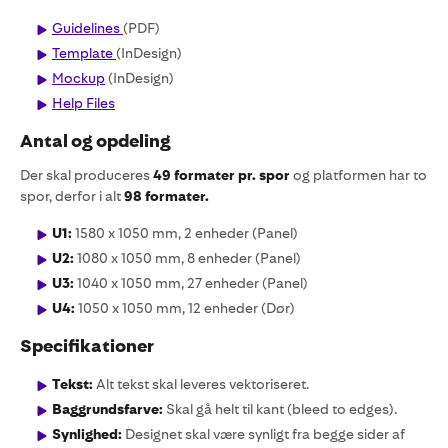
Guidelines
(PDF)
Template
(InDesign)
Mockup
(InDesign)
Help Files
Antal og opdeling
Der skal produceres
49 formater pr. spor
og platformen har to
spor, derfor i alt
98 formater.
U1:
1580 x 1050 mm, 2 enheder (Panel)
U2:
1080 x 1050 mm, 8 enheder (Panel)
U3:
1040 x 1050 mm, 27 enheder (Panel)
U4:
1050 x 1050 mm, 12 enheder (Dør)
Specifikationer
Tekst:
Alt tekst skal leveres vektoriseret.
Baggrundsfarve:
Skal gå helt til kant (bleed to edges).
Synlighed:
Designet skal være synligt fra begge sider af