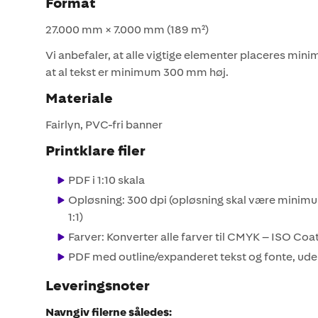
Format
27.000 mm × 7.000 mm (189 m²)
Vi anbefaler, at alle vigtige elementer placeres mi
at al tekst er minimum 300 mm høj.
Materiale
Fairlyn, PVC-fri banner
Printklare filer
PDF i 1:10 skala
Opløsning: 300 dpi (opløsning skal være minimum 
1:1)
Farver: Konverter alle farver til CMYK – ISO Co
PDF med outline/expanderet tekst og fonte, ude
Leveringsnoter
Navngiv filerne således: