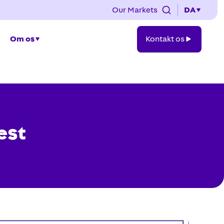
Our Markets
DA
Kontakt
Om os
Kontakt os
os
est