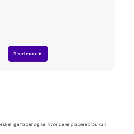
Read
Read more
more
skellige flader og se, hvor de er placeret. Du kan