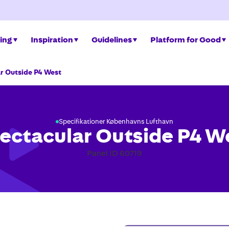
ing
Inspiration
Guidelines
Platform for Good
r Outside P4 West
Specifikationer Københavns Lufthavn
ectacular Outside P4 W
Panel ID 60719