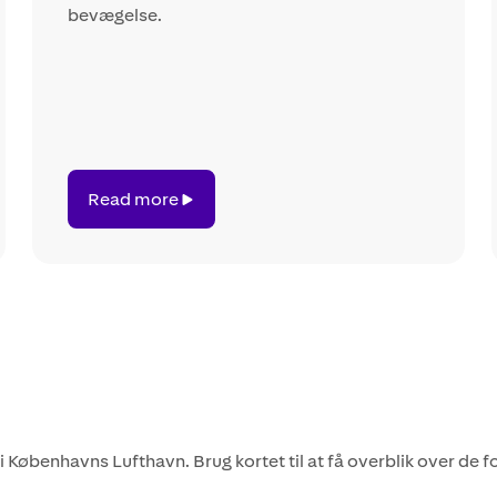
bevægelse.
Read
Read more
more
øbenhavns Lufthavn. Brug kortet til at få overblik over de for