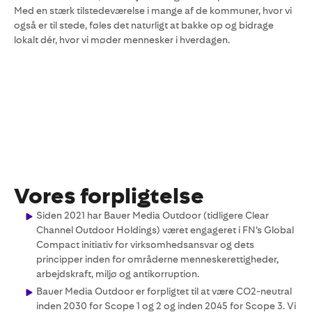
i
Med en stærk tilstedeværelse i mange af de kommuner, hvor vi
f
også er til stede, føles det naturligt at bakke op og bidrage
lokalt dér, hvor vi møder mennesker i hverdagen.
Vores forpligtelse
Siden 2021 har Bauer Media Outdoor (tidligere Clear
Channel Outdoor Holdings) været engageret i FN’s Global
Compact initiativ for virksomhedsansvar og dets
principper inden for områderne menneskerettigheder,
arbejdskraft, miljø og antikorruption.
Bauer Media Outdoor er forpligtet til at være CO2-neutral
inden 2030 for Scope 1 og 2 og inden 2045 for Scope 3. Vi