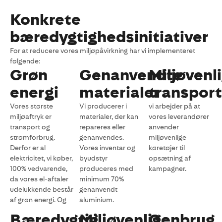
Konkrete
bæredygtighedsinitiativer
For at reducere vores miljøpåvirkning har vi implementeret
følgende:
Grøn
Genanvendte
Miljøvenl
energi
materialer
transport
Vores største
Vi producerer i
vi arbejder på at
miljøaftryk er
materialer, der kan
vores leverandører
transport og
repareres eller
anvender
strømforbrug.
genanvendes.
miljøvenlige
Derfor er al
Vores inventar og
køretøjer til
elektricitet, vi køber,
byudstyr
opsætning af
100% vedvarende,
produceres med
kampagner.
da vores el-aftaler
minimum 70%
udelukkende består
genanvendt
af grøn energi. Og
aluminium.
Bæredygtig
Miljøvenlige
Genbrug