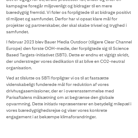
kampagne foregår miljøvenligt og bidrager til en mere
bæredygtig fremtid. Vi føler os forpligtede til at bidrage positivt
til miljøet og samfundet. Derfor har vi opsat klare mål for
projekter og partnerskaber, der skal skabe trivsel og tryghed i
samfundet.
I februar 2023 blev Bauer Media Outdoor (tiligere Clear Channel
Europe) den første OOH-medie, der forpligtede sig til Science
Based Targets-initiativet (SBTi). Dette er endnu et vigtigt skridt,
der understreger vores dedikation til at blive en CO2-neutral
organisation.
Ved at tilslutte os SBTi forpligter vi os til at fastsætte
videnskabeligt funderede mål for reduktion af vores
drivhusgasemissioner, der er i overensstemmelse med
Parisaftalens målsætning om at begrænse den globale
opvarmning. Dette initiativ repræsenterer en betydelig milepæl i
vores bæredygtighedsrejse og viser vores konkrete
engagement i at bekæmpe klimaforandringer.