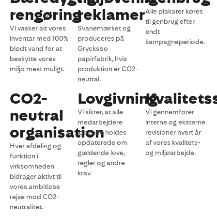
rengøring
reklamer
Alle plakater køres
til genbrug efter
Vi vasker alt vores
Svanemærket og
endt
inventar med 100%
produceres på
kampagneperiode.
blødt vand for at
Grycksbo
beskytte vores
papirfabrik, hvis
miljø mest muligt.
produktion er CO2-
neutral.
CO2-
Lovgivning
Kvalitets
neutral
Vi sikrer, at alle
Vi gennemfører
medarbejdere
interne og eksterne
organisation
løbende holdes
revisioner hvert år
opdaterede om
af vores kvalitets-
Hver afdeling og
gældende love,
og miljøarbejde.
funktion i
regler og andre
virksomheden
krav.
bidrager aktivt til
vores ambitiøse
rejse mod CO2-
neutralitet.