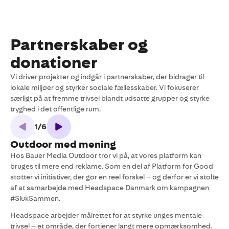
Partnerskaber og
donationer
Vi driver projekter og indgår i partnerskaber, der bidrager til
lokale miljøer og styrker sociale fællesskaber. Vi fokuserer
særligt på at fremme trivsel blandt udsatte grupper og styrke
tryghed i det offentlige rum.
1
/
6
Outdoor med mening
Hos Bauer Media Outdoor tror vi på, at vores platform kan
M
bruges til mere end reklame. Som en del af Platform for Good
t
støtter vi initiativer, der gør en reel forskel – og derfor er vi stolte
N
af at samarbejde med Headspace Danmark om kampagnen
s
#SlukSammen.
o
s
Headspace arbejder målrettet for at styrke unges mentale
l
trivsel – et område, der fortjener langt mere opmærksomhed.