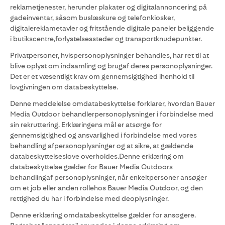
reklametjenester, herunder plakater og digitalannoncering på
gadeinventar, såsom buslæskure og telefonkiosker,
digitalereklametavler og fritstående digitale paneler beliggende
i butikscentre,forlystelsessteder og transportknudepunkter.
Privatpersoner, hvispersonoplysninger behandles, har ret til at
blive oplyst om indsamling og brugaf deres personoplysninger.
Det er et væsentligt krav om gennemsigtighed ihenhold til
lovgivningen om databeskyttelse.
Denne meddelelse omdatabeskyttelse forklarer, hvordan Bauer
Media Outdoor behandlerpersonoplysninger i forbindelse med
sin rekruttering. Erklæringens mål er atsørge for
gennemsigtighed og ansvarlighed i forbindelse med vores
behandling afpersonoplysninger og at sikre, at gældende
databeskyttelseslove overholdes.Denne erklæring om
databeskyttelse gælder for Bauer Media Outdoors
behandlingaf personoplysninger, når enkeltpersoner ansøger
om et job eller anden rollehos Bauer Media Outdoor, og den
rettighed du har i forbindelse med deoplysninger.
Denne erklæring omdatabeskyttelse gælder for ansøgere.