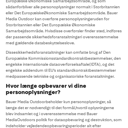
Europæiske Økonomiske Samarbejdsområde, og som
sådanforbliver alle personoplysninger normalt i Storbritannien
eller Det EuropæiskeØkonomiske Samarbejdsområde. Bauer
Media Outdoor kan overføre personoplysningeruden for
Storbritannien eller Det Europæiske Økonomiske
Samarbejdsområde. Hvisdisse overførsler finder sted, indføres
der passende sikkerhedsforanstaltningeri overensstemmelse
med gældende databeskyttelseslove.
Dissesikkerhedsforanstaltninger kan omfatte brug af Den
Europæiske Kommissionsstandardkontraktbestemmelser, den
engelske internationale dataoverførselsaftale(IDTA), og det
engelske addendum til EU’s standardkontraktbestemmelser
medpassende tekniske og organisatoriske foranstaltninger.
Hvor længe opbevarer vi dine
personoplysninger?
Bauer Media Outdoorbeholder kun personoplysninger, så
længe det er nødvendigt til det formål,hvortil oplysningerne
blev indsamlet og i overensstemmelse med Bauer
MediaOutdoors politik for dataopbevaring og destruktion, som
indeholder vejledendeopbevaringsperioder alt efter