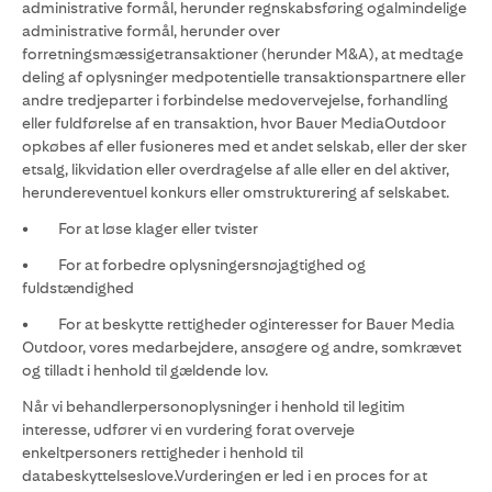
administrative formål, herunder regnskabsføring ogalmindelige
administrative formål, herunder over
forretningsmæssigetransaktioner (herunder M&A), at medtage
deling af oplysninger medpotentielle transaktionspartnere eller
andre tredjeparter i forbindelse medovervejelse, forhandling
eller fuldførelse af en transaktion, hvor Bauer MediaOutdoor
opkøbes af eller fusioneres med et andet selskab, eller der sker
etsalg, likvidation eller overdragelse af alle eller en del aktiver,
herundereventuel konkurs eller omstrukturering af selskabet.
• For at løse klager eller tvister
• For at forbedre oplysningersnøjagtighed og
fuldstændighed
• For at beskytte rettigheder oginteresser for Bauer Media
Outdoor, vores medarbejdere, ansøgere og andre, somkrævet
og tilladt i henhold til gældende lov.
Når vi behandlerpersonoplysninger i henhold til legitim
interesse, udfører vi en vurdering forat overveje
enkeltpersoners rettigheder i henhold til
databeskyttelseslove.Vurderingen er led i en proces for at