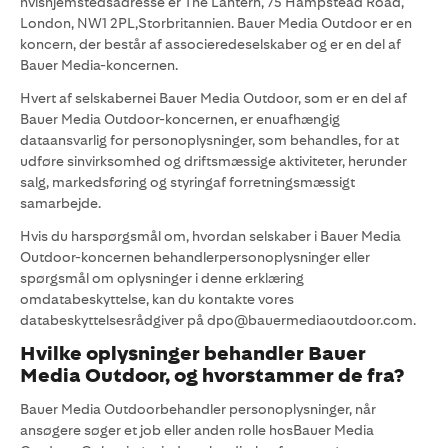
hvishjemstedsadresse er The Lantern, 75 Hampstead Road,
London, NW1 2PL,Storbritannien. Bauer Media Outdoor er en
koncern, der består af associeredeselskaber og er en del af
Bauer Media-koncernen.
Hvert af selskabernei Bauer Media Outdoor, som er en del af
Bauer Media Outdoor-koncernen, er enuafhængig
dataansvarlig for personoplysninger, som behandles, for at
udføre sinvirksomhed og driftsmæssige aktiviteter, herunder
salg, markedsføring og styringaf forretningsmæssigt
samarbejde.
Hvis du harspørgsmål om, hvordan selskaber i Bauer Media
Outdoor-koncernen behandlerpersonoplysninger eller
spørgsmål om oplysninger i denne erklæring
omdatabeskyttelse, kan du kontakte vores
databeskyttelsesrådgiver på dpo@bauermediaoutdoor.com.
Hvilke oplysninger behandler Bauer
Media Outdoor, og hvorstammer de fra?
Bauer Media Outdoorbehandler personoplysninger, når
ansøgere søger et job eller anden rolle hosBauer Media