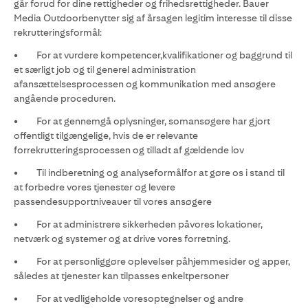
går forud for dine rettigheder og frihedsrettigheder. Bauer
Media Outdoorbenytter sig af årsagen legitim interesse til disse
rekrutteringsformål:
• For at vurdere kompetencer,kvalifikationer og baggrund til
et særligt job og til generel administration
afansættelsesprocessen og kommunikation med ansøgere
angående proceduren.
• For at gennemgå oplysninger, somansøgere har gjort
offentligt tilgængelige, hvis de er relevante
forrekrutteringsprocessen og tilladt af gældende lov
• Til indberetning og analyseformålfor at gøre os i stand til
at forbedre vores tjenester og levere
passendesupportniveauer til vores ansøgere
• For at administrere sikkerheden påvores lokationer,
netværk og systemer og at drive vores forretning.
• For at personliggøre oplevelser påhjemmesider og apper,
således at tjenester kan tilpasses enkeltpersoner
• For at vedligeholde voresoptegnelser og andre