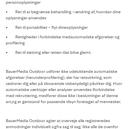
personoplysninger
• Ret til at begrænse behandling –ændring af, hvordan dine
oplysninger anvendes
• Ret til portabilitet – flyt dineoplysninger
• Rettigheder i forbindelse medautomatiske afgørelser og
profilering
• Ret til sletning eller retten tilat blive glemt.
BauerMedia Outdoor udfører ikke udelukkende automatiske
afgørelser (herunderprofilering), der har retsvirkning, som
vedrører dig eller på tilsvarende visbetydeligt påvirker dig. Hvor
automatiske værktøjer eller analyser anvendes iforbindelse
med rekruttering, medfører disse ikke i beslutninger af denne
art,og er genstand for passende tilsyn foretaget af mennesker.
BauerMedia Outdoor agter at overveje alle registreredes
anmodninger individuelt ogfra sag til sag. Ikke alle de ovenfor