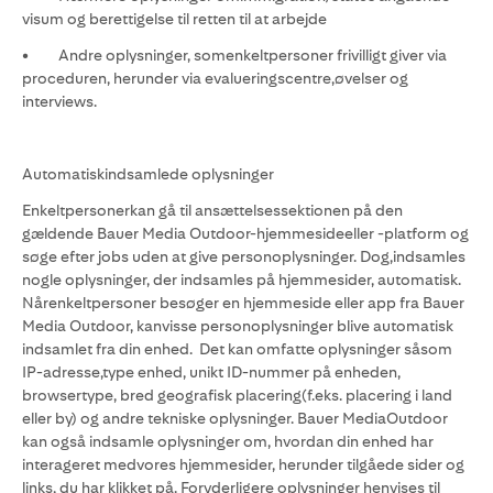
visum og berettigelse til retten til at arbejde
• Andre oplysninger, somenkeltpersoner frivilligt giver via
proceduren, herunder via evalueringscentre,øvelser og
interviews.
Automatiskindsamlede oplysninger
Enkeltpersonerkan gå til ansættelsessektionen på den
gældende Bauer Media Outdoor-hjemmesideeller -platform og
søge efter jobs uden at give personoplysninger. Dog,indsamles
nogle oplysninger, der indsamles på hjemmesider, automatisk.
Nårenkeltpersoner besøger en hjemmeside eller app fra Bauer
Media Outdoor, kanvisse personoplysninger blive automatisk
indsamlet fra din enhed. Det kan omfatte oplysninger såsom
IP-adresse,type enhed, unikt ID-nummer på enheden,
browsertype, bred geografisk placering(f.eks. placering i land
eller by) og andre tekniske oplysninger. Bauer MediaOutdoor
kan også indsamle oplysninger om, hvordan din enhed har
interageret medvores hjemmesider, herunder tilgåede sider og
links, du har klikket på. Foryderligere oplysninger henvises til