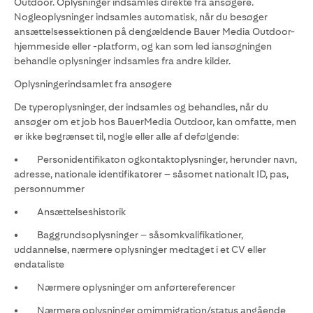
Outdoor. Oplysninger indsamles direkte fra ansøgere.
Nogleoplysninger indsamles automatisk, når du besøger
ansættelsessektionen på dengældende Bauer Media Outdoor-
hjemmeside eller -platform, og kan som led iansøgningen
behandle oplysninger indsamles fra andre kilder.
Oplysningerindsamlet fra ansøgere
De typeroplysninger, der indsamles og behandles, når du
ansøger om et job hos BauerMedia Outdoor, kan omfatte, men
er ikke begrænset til, nogle eller alle af defølgende:
• Personidentifikaton ogkontaktoplysninger, herunder navn,
adresse, nationale identifikatorer – såsomet nationalt ID, pas,
personnummer
• Ansættelseshistorik
• Baggrundsoplysninger – såsomkvalifikationer,
uddannelse, nærmere oplysninger medtaget i et CV eller
endataliste
• Nærmere oplysninger om anførtereferencer
• Nærmere oplysninger omimmigration/status angående