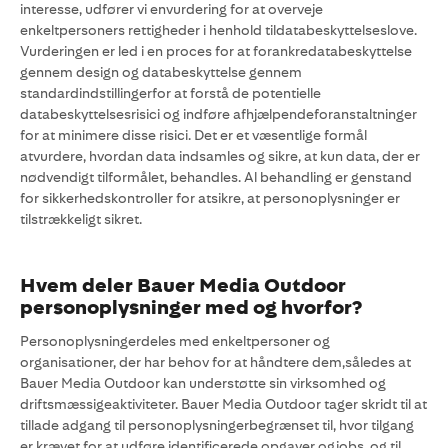
interesse, udfører vi envurdering for at overveje
enkeltpersoners rettigheder i henhold tildatabeskyttelseslove.
Vurderingen er led i en proces for at forankredatabeskyttelse
gennem design og databeskyttelse gennem
standardindstillingerfor at forstå de potentielle
databeskyttelsesrisici og indføre afhjælpendeforanstaltninger
for at minimere disse risici. Det er et væsentlige formål
atvurdere, hvordan data indsamles og sikre, at kun data, der er
nødvendigt tilformålet, behandles. Al behandling er genstand
for sikkerhedskontroller for atsikre, at personoplysninger er
tilstrækkeligt sikret.
Hvem deler Bauer Media Outdoor
personoplysninger med og hvorfor?
Personoplysningerdeles med enkeltpersoner og
organisationer, der har behov for at håndtere dem,således at
Bauer Media Outdoor kan understøtte sin virksomhed og
driftsmæssigeaktiviteter. Bauer Media Outdoor tager skridt til at
tillade adgang til personoplysningerbegrænset til, hvor tilgang
er krævet for at udføre identificerede opgaver ogjobs, og til