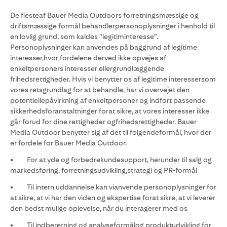
De flesteaf Bauer Media Outdoors forretningsmæssige og
driftsmæssige formål behandlerpersonoplysninger i henhold til
en lovlig grund, som kaldes ”legitiminteresse”.
Personoplysninger kan anvendes på baggrund af legitime
interesser,hvor fordelene derved ikke opvejes af
enkeltpersoners interesser ellergrundlæggende
frihedsrettigheder. Hvis vi benytter os af legitime interessersom
vores retsgrundlag for at behandle, har vi overvejet den
potentiellepåvirkning af enkeltpersoner og indført passende
sikkerhedsforanstaltninger forat sikre, at vores interesser ikke
går forud for dine rettigheder ogfrihedsrettigheder. Bauer
Media Outdoor benytter sig af det til følgendeformål, hvor der
er fordele for Bauer Media Outdoor.
• For at yde og forbedrekundesupport, herunder til salg og
markedsføring, forretningsudvikling,strategi og PR-formål
• Til intern uddannelse kan vianvende personoplysninger for
at sikre, at vi har den viden og ekspertise forat sikre, at vi leverer
den bedst mulige oplevelse, når du interagerer med os
• Til indberetning og analyseformålog produktudvikling for