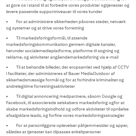
at gøre os i stand til at forbedre vores produkter ogtjenester og
levere passende supportniveauer til vores kunder
• For at administrere sikkerheden påvores steder, netværk
og systemer og at drive vores forretning
• Til markedsføringsformål, til atsende
markedsføringskommunikation gennem digitale kanaler,
herunder socialemedieplatforme, platforme til søgning og
reklame, og aktiviteter angåendemarkedsføring via e-mail
• Til at behandle billeder, der eropsamlet ved hjælp af CCTV
i faciliteter, der administreres af Bauer MediaOutdoor af
sikkerhedsmæssige formål og for at forhindre kriminalitet og
andrelegitime forretningsaktiviteter
• Til digital annoncering medpartnere, såsom Google og
Facebook, til associerede selskabers markedsføring ogfor at
skabe markedsføringsindhold og udføre aktiviteter til opnåelse
afsalgsklare leads, og forfine vores markedsføringsstrategier
• For at personliggøre oplevelser påhjemmesider og apper,
således at tjenester kan tilpasses enkeltpersoner