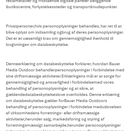
reklametavler og fritstående digitale paneler beliggende
ibutikscentre, forlystelsessteder og transportknudepunkter.
Privatpersoner,hvis personoplysninger behandles, har ret til at
blive oplyst om indsamling ogbrug af deres personoplysninger.
Det er et væsentligt krav om gennemsigtighed ihenhold til
lovgivningen om databeskyttelse.
Denneerklæring om databeskyttelse forklarer, hvordan Bauer
Media Outdoor behandlerpersonoplysninger i forbindelse med
sine driftsmæssige aktiviteter.Erklæringens mål er at sørge for
gennemsigtighed og ansvarlighed i forbindelsemed vores
behandling af personoplysninger og at sikre, at
gældendedatabeskyttelseslove overholdes. Denne erklæring
om databeskyttelse gælder forBauer Media Outdoors
behandling af personoplysninger i forbindelse medudøvelsen
af virksomhedens forretnings- eller driftsmæssige
aktiviteter,herunder salg, markedsføring og styring af
forretningsmæssigt samarbejde,herunder personoplysninger