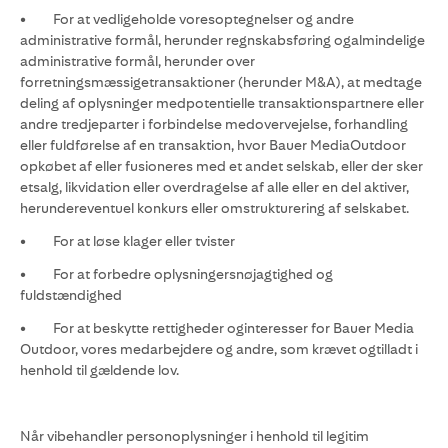
• For at vedligeholde voresoptegnelser og andre
administrative formål, herunder regnskabsføring ogalmindelige
administrative formål, herunder over
forretningsmæssigetransaktioner (herunder M&A), at medtage
deling af oplysninger medpotentielle transaktionspartnere eller
andre tredjeparter i forbindelse medovervejelse, forhandling
eller fuldførelse af en transaktion, hvor Bauer MediaOutdoor
opkøbet af eller fusioneres med et andet selskab, eller der sker
etsalg, likvidation eller overdragelse af alle eller en del aktiver,
herundereventuel konkurs eller omstrukturering af selskabet.
• For at løse klager eller tvister
• For at forbedre oplysningersnøjagtighed og
fuldstændighed
• For at beskytte rettigheder oginteresser for Bauer Media
Outdoor, vores medarbejdere og andre, som krævet ogtilladt i
henhold til gældende lov.
Når vibehandler personoplysninger i henhold til legitim