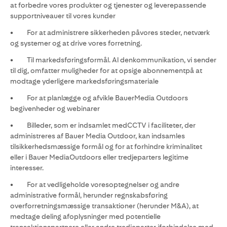
at forbedre vores produkter og tjenester og leverepassende
supportniveauer til vores kunder
• For at administrere sikkerheden påvores steder, netværk
og systemer og at drive vores forretning.
• Til markedsføringsformål. Al denkommunikation, vi sender
til dig, omfatter muligheder for at opsige abonnementpå at
modtage yderligere markedsføringsmateriale
• For at planlægge og afvikle BauerMedia Outdoors
begivenheder og webinarer
• Billeder, som er indsamlet medCCTV i faciliteter, der
administreres af Bauer Media Outdoor, kan indsamles
tilsikkerhedsmæssige formål og for at forhindre kriminalitet
eller i Bauer MediaOutdoors eller tredjeparters legitime
interesser.
• For at vedligeholde voresoptegnelser og andre
administrative formål, herunder regnskabsføring
overforretningsmæssige transaktioner (herunder M&A), at
medtage deling afoplysninger med potentielle