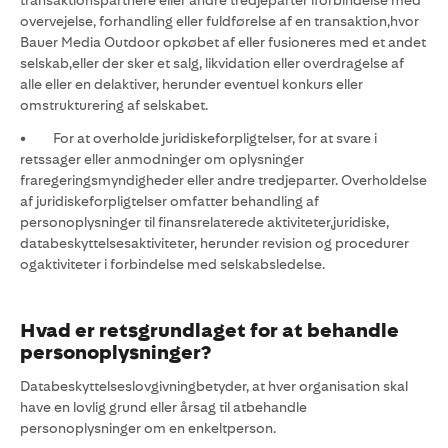
transaktionspartnere eller andre tredjeparter iforbindelse med
overvejelse, forhandling eller fuldførelse af en transaktion,hvor
Bauer Media Outdoor opkøbet af eller fusioneres med et andet
selskab,eller der sker et salg, likvidation eller overdragelse af
alle eller en delaktiver, herunder eventuel konkurs eller
omstrukturering af selskabet.
• For at overholde juridiskeforpligtelser, for at svare i
retssager eller anmodninger om oplysninger
fraregeringsmyndigheder eller andre tredjeparter. Overholdelse
af juridiskeforpligtelser omfatter behandling af
personoplysninger til finansrelaterede aktiviteter,juridiske,
databeskyttelsesaktiviteter, herunder revision og procedurer
ogaktiviteter i forbindelse med selskabsledelse.
Hvad er retsgrundlaget for at behandle
personoplysninger?
Databeskyttelseslovgivningbetyder, at hver organisation skal
have en lovlig grund eller årsag til atbehandle
personoplysninger om en enkeltperson.