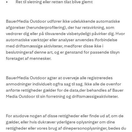
• Ret til sletning eller retten tilat blive glemt
BauerMedia Outdoor udfører ikke udelukkende automatiske
afgørelser (herunderprofilering), der har retsvirkning, som
vedrører dig eller på tilsvarende visbetydeligt påvirker dig. Hvor
automatiske værktøjer eller analyser anvendes iforbindelse
med driftsmæssige aktiviteter, medfører disse ikke i
beslutningeraf denne art, og er genstand for passende tilsyn
foretaget af mennesker.
BauerMedia Outdoor agter at overveje alle registreredes
anmodninger individuelt ogfra sag til sag. Ikke alle de ovenfor
anførte rettigheder gælder for de data,der behandles af Bauer
Media Outdoor til sin forretning og driftsmæssigeaktiviteter.
For atudøve nogen af disse rettigheder eller finde ud af, om de
gælder, eller hvis dukræver yderligere oplysninger om dine
rettigheder eller vores brug af dinepersonoplysninger, bedes du