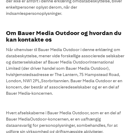
der ikke er anført i denne erklæring omdatabeskyttelse, bliver
enkeltpersoner oplyst derom, når der
indsamlespersonoplysninger.
Om Bauer Media Outdoor og hvordan du
kan kontakte os
Når vihenviser til Bauer Media Outdoor i denne erklæring om
databeskyttelse, mener vide forskellige associerede selskaber
og datterselskaber af Bauer Media OutdoorInternational
Limited (der driver handel som Bauer Media Outdoor),
hvishjemstedsadresse er The Lantern, 75 Hampstead Road,
London, NW1 2PL,Storbritannien. Bauer Media Outdoor er en
koncern, der består af associeredeselskaber og er en del af
Bauer Media-koncernen.
Hvert afselskaberne i Bauer Media Outdoor, som er en del af
Bauer MediaOutdoor-koncernen, er en uafhængig
dataansvarlig for personoplysninger, sombehandles, for at
udføre sin virksomhed og driftsmæssige aktiviteter,