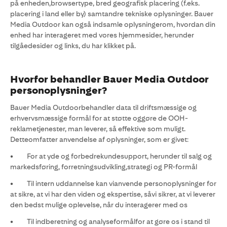
på enheden,browsertype, bred geografisk placering (f.eks.
placering i land eller by) samtandre tekniske oplysninger. Bauer
Media Outdoor kan også indsamle oplysningerom, hvordan din
enhed har interageret med vores hjemmesider, herunder
tilgåedesider og links, du har klikket på.
Hvorfor behandler Bauer Media Outdoor
personoplysninger?
Bauer Media Outdoorbehandler data til driftsmæssige og
erhvervsmæssige formål for at støtte oggøre de OOH-
reklametjenester, man leverer, så effektive som muligt.
Detteomfatter anvendelse af oplysninger, som er givet:
• For at yde og forbedrekundesupport, herunder til salg og
markedsføring, forretningsudvikling,strategi og PR-formål
• Til intern uddannelse kan vianvende personoplysninger for
at sikre, at vi har den viden og ekspertise, såvi sikrer, at vi leverer
den bedst mulige oplevelse, når du interagerer med os
• Til indberetning og analyseformålfor at gøre os i stand til