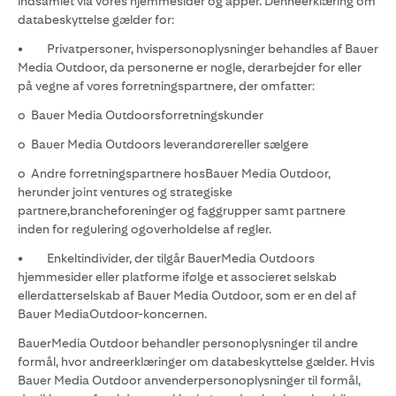
indsamlet via vores hjemmesider og apper. Denneerklæring om
databeskyttelse gælder for:
• Privatpersoner, hvispersonoplysninger behandles af Bauer
Media Outdoor, da personerne er nogle, derarbejder for eller
på vegne af vores forretningspartnere, der omfatter:
o Bauer Media Outdoorsforretningskunder
o Bauer Media Outdoors leverandørereller sælgere
o Andre forretningspartnere hosBauer Media Outdoor,
herunder joint ventures og strategiske
partnere,brancheforeninger og faggrupper samt partnere
inden for regulering ogoverholdelse af regler.
• Enkeltindivider, der tilgår BauerMedia Outdoors
hjemmesider eller platforme ifølge et associeret selskab
ellerdatterselskab af Bauer Media Outdoor, som er en del af
Bauer MediaOutdoor-koncernen.
BauerMedia Outdoor behandler personoplysninger til andre
formål, hvor andreerklæringer om databeskyttelse gælder. Hvis
Bauer Media Outdoor anvenderpersonoplysninger til formål,