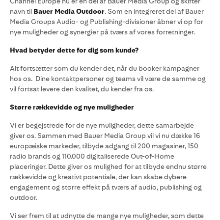
Channel Europe nu er en del af Bauer Media Group og skifter
navn til
Bauer Media Outdoor
. Som en integreret del af Bauer
Media Groups Audio- og Publishing-divisioner åbner vi op for
nye muligheder og synergier på tværs af vores forretninger.
Hvad betyder dette for dig som kunde?
Alt fortsætter som du kender det, når du booker kampagner
hos os. Dine kontaktpersoner og teams vil være de samme og
vil fortsat levere den kvalitet, du kender fra os.
Større rækkevidde og nye muligheder
Vi er begejstrede for de nye muligheder, dette samarbejde
giver os. Sammen med Bauer Media Group vil vi nu dække 16
europæiske markeder, tilbyde adgang til 200 magasiner, 150
radio brands og 110.000 digitaliserede Out-of-Home
placeringer. Dette giver os mulighed for at tilbyde endnu større
rækkevidde og kreativt potentiale, der kan skabe dybere
engagement og større effekt på tværs af audio, publishing og
outdoor.
Vi ser frem til at udnytte de mange nye muligheder, som dette