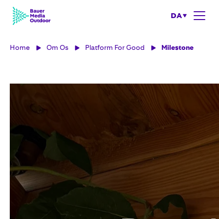
DA
Home
Om Os
Platform For Good
Milestone