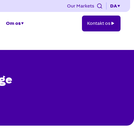
Our Markets
DA
Kontakt
Om os
Kontakt os
os
age