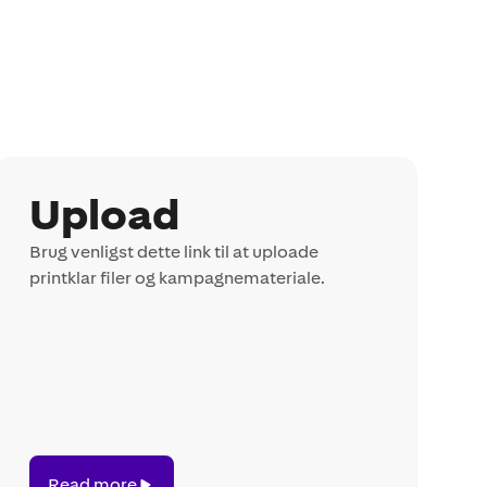
Upload
Brug venligst dette link til at uploade
printklar filer og kampagnemateriale.
Read
Read more