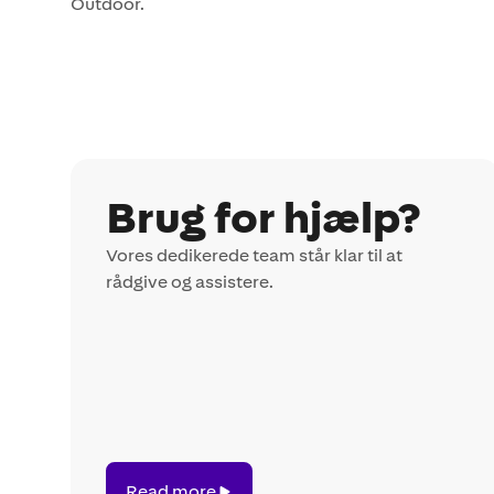
Outdoor.
Brug for hjælp?
Vores dedikerede team står klar til at
rådgive og assistere.
Read
Read more