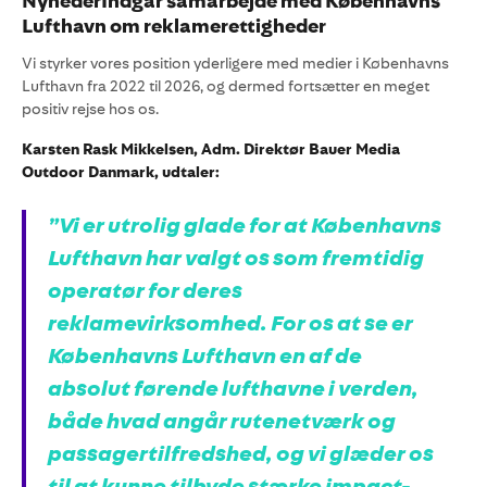
NyhederIndgår samarbejde med Københavns
Lufthavn om reklamerettigheder
Vi styrker vores position yderligere med medier i Københavns
Lufthavn fra 2022 til 2026, og dermed fortsætter en meget
positiv rejse hos os.
Karsten Rask Mikkelsen, Adm. Direktør Bauer Media
Outdoor Danmark, udtaler:
”Vi er utrolig glade for at Københavns
Lufthavn har valgt os som fremtidig
operatør for deres
reklamevirksomhed. For os at se er
Københavns Lufthavn en af de
absolut førende lufthavne i verden,
både hvad angår rutenetværk og
passagertilfredshed, og vi glæder os
til at kunne tilbyde stærke impact-