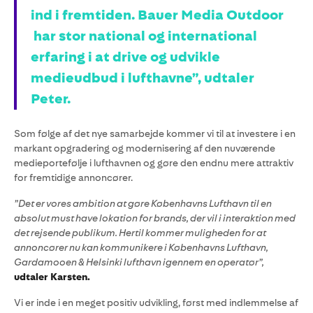
ind i fremtiden. Bauer Media Outdoor
har stor national og international
erfaring i at drive og udvikle
medieudbud i lufthavne”, udtaler
Peter.
Som følge af det nye samarbejde kommer vi til at investere i en
markant opgradering og modernisering af den nuværende
medieportefølje i lufthavnen og gøre den endnu mere attraktiv
for fremtidige annoncører.
”Det er vores ambition at gøre Københavns Lufthavn til en
absolut must have lokation for brands, der vil i interaktion med
det rejsende publikum. Hertil kommer muligheden for at
annoncører nu kan kommunikere i Københavns Lufthavn,
Gardamooen & Helsinki lufthavn igennem en operatør”,
udtaler Karsten.
Vi er inde i en meget positiv udvikling, først med indlemmelse af