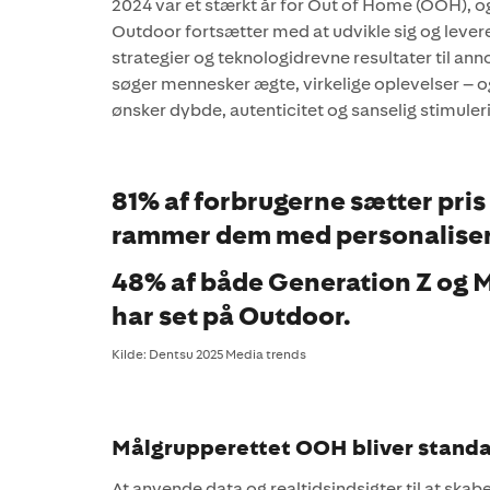
2024 var et stærkt år for Out of Home (OOH), og
Outdoor fortsætter med at udvikle sig og lever
strategier og teknologidrevne resultater til ann
søger mennesker ægte, virkelige oplevelser – o
ønsker dybde, autenticitet og sanselig stimule
81% af forbrugerne sætter pris
rammer dem med personalise
48% af både Generation Z og M
har set på Outdoor.
Kilde: Dentsu 2025 Media trends
Målgrupperettet OOH bliver stand
At anvende data og realtidsindsigter til at ska