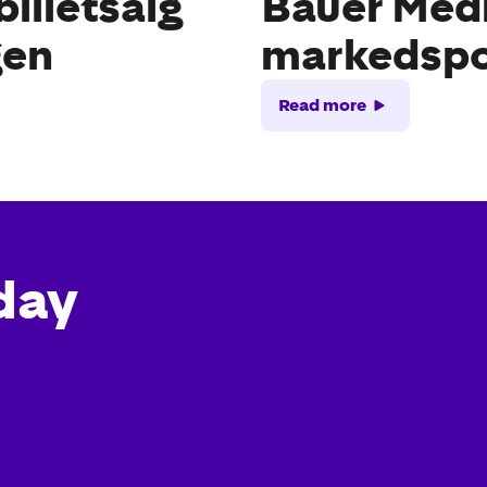
lletsalg
Bauer Med
gen
markedspo
Read more
day