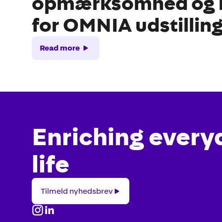
opmærksomhed og bi
for OMNIA udstillin
Read more
Enriching every
life
Tilmeld
Tilmeld nyhedsbrev
nyhedsbrev