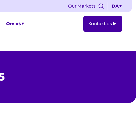
Our Markets
DA
Kontakt
Om os
Kontakt os
os
5