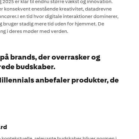
 2025 er klar til endnu større vækst og innovation.
er konsekvent enestående kreativitet, datadrevne
oncører.I en tid hvor digitale interaktioner dominerer,
g bruger stadig mere tid uden for hjemmet. De
ring i deres møder med verden.
 på brands, der overrasker og
rede budskaber.
illennials anbefaler produkter, de
ard
be kontekstuelle, relevante budskaber bliver normen i