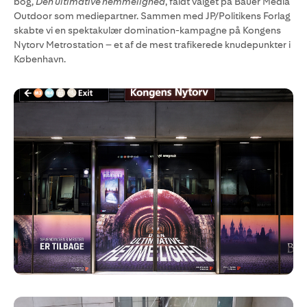
bog,
Den ultimative hemmelighed
, faldt valget på Bauer Media
Outdoor som mediepartner. Sammen med JP/Politikens Forlag
skabte vi en spektakulær domination-kampagne på Kongens
Nytorv Metrostation – et af de mest trafikerede knudepunkter i
København.