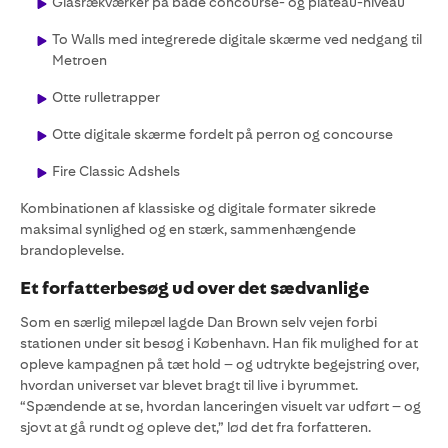
Glasrækværker på både concourse- og plateau-niveau
To Walls med integrerede digitale skærme ved nedgang til
Metroen
Otte rulletrapper
Otte digitale skærme fordelt på perron og concourse
Fire Classic Adshels
Kombinationen af klassiske og digitale formater sikrede
maksimal synlighed og en stærk, sammenhængende
brandoplevelse.
Et forfatterbesøg ud over det sædvanlige
Som en særlig milepæl lagde Dan Brown selv vejen forbi
stationen under sit besøg i København. Han fik mulighed for at
opleve kampagnen på tæt hold – og udtrykte begejstring over,
hvordan universet var blevet bragt til live i byrummet.
“Spændende at se, hvordan lanceringen visuelt var udført – og
sjovt at gå rundt og opleve det,” lød det fra forfatteren.