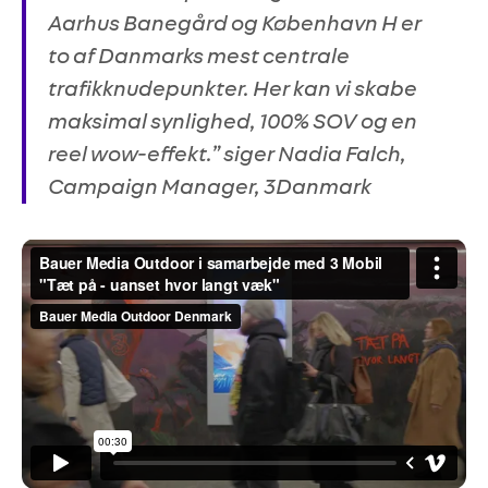
Aarhus Banegård og København H er
to af Danmarks mest centrale
trafikknudepunkter. Her kan vi skabe
maksimal synlighed, 100% SOV og en
reel wow-effekt.” siger Nadia Falch,
Campaign Manager, 3Danmark