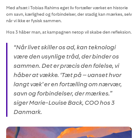
Med afsæt i Tobias Rahims eget liv fortæller værket en historie
om savn, kærlighed og forbindelser, der stadig kan mærkes, selv
når vi ikke er fysisk sammen.
Hos 3 håber man, at kampagnen netop vil skabe den refleksion.
“Når livet skiller os ad, kan teknologi
være den usynlige tråd, der binder os
sammen. Det er præcis den følelse, vi
håber at vække. ‘Tæt på – uanset hvor
langt væk’ er en fortælling om nærvær,
savn og forbindelser, der mærkes.”
siger Marie-Louise Back, COO hos 3
Danmark.